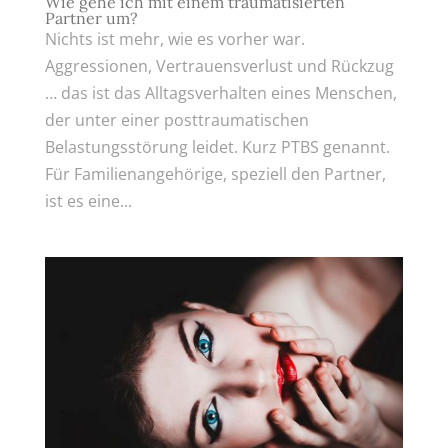
Wie gehe ich mit einem traumatisierten
Partner um?
Nichts ist mehr, wie es vorher war.
Aggressionen, Vertrauensverlust und Rückzug
… das ist das Alltagsverhalten eines Menschen,
der unter einer posttraumatischen
Belastungsstörung leidet. Kurz PTBS genannt.
Für Familienangehörige, speziell den Partner,
ist es eine...