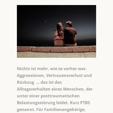
Nichts ist mehr, wie es vorher war.
Aggressionen, Vertrauensverlust und
Rückzug … das ist das
Alltagsverhalten eines Menschen, der
unter einer posttraumatischen
Belastungsstörung leidet. Kurz PTBS
genannt. Für Familienangehörige,