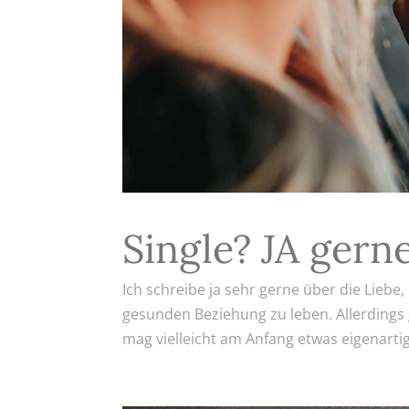
Single? JA gern
Ich schreibe ja sehr gerne über die Lieb
gesunden Beziehung zu leben. Allerdings gi
mag vielleicht am Anfang etwas eigenartig 