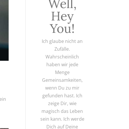
Well,
Hey
You!
Ich glaube nicht an
Zufälle.
Wahrscheinlich
haben wir jede
Menge
Gemeinsamkeiten,
wenn Du zu mir
gefunden hast. Ich
ein
zeige Dir, wie
magisch das Leben
sein kann. Ich werde
Dich auf Deine