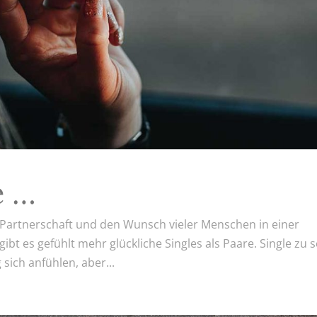
e …
e, Partnerschaft und den Wunsch vieler Menschen in einer
bt es gefühlt mehr glückliche Singles als Paare. Single zu s
sich anfühlen, aber...