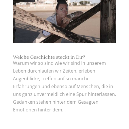
Welche Geschichte steckt in Dir?
Warum wir so sind wie wir sind In unserem
Leben durchlaufen wir Zeiten, erleben
Augenblicke, treffen auf so manche
Erfahrungen und ebenso auf Menschen, die in
uns ganz unvermeidlich eine Spur hinterlassen.
Gedanken stehen hinter dem Gesagten,
Emotionen hinter dem...