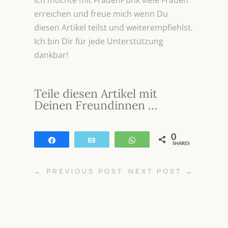
Ich möchte mit FrauenPunk viele Frauen
erreichen und freue mich wenn Du
diesen Artikel teilst und weiterempfiehlst.
Ich bin Dir für jede Unterstützung
dankbar!
Teile diesen Artikel mit
Deinen Freundinnen …
0
Teilen
E-Mail
WhatsApp
SHARES
←
PREVIOUS POST
NEXT POST
→