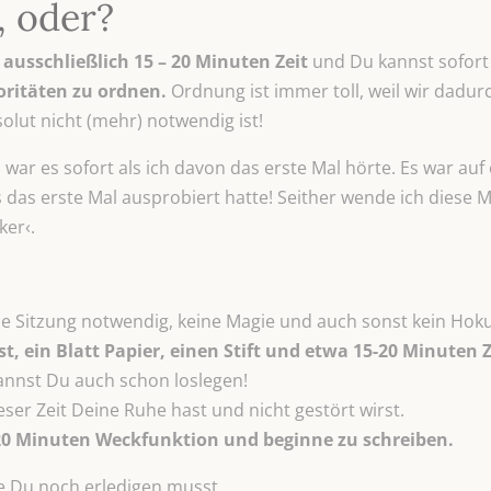
, oder?
 ausschließlich 15 – 20 Minuten Zeit
und Du kannst sofort
oritäten zu ordnen.
Ordnung ist immer toll, weil wir dadur
lut nicht (mehr) notwendig ist!
 war es sofort als ich davon das erste Mal hörte. Es war au
es das erste Mal ausprobiert hatte! Seither wende ich dies
ker‹.
elle Sitzung notwendig, keine Magie und auch sonst kein Hok
st, ein Blatt Papier, einen Stift und etwa 15-20 Minuten Z
kannst Du auch schon loslegen!
ser Zeit Deine Ruhe hast und nicht gestört wirst.
 20 Minuten Weckfunktion und beginne zu schreiben.
die Du noch erledigen musst.