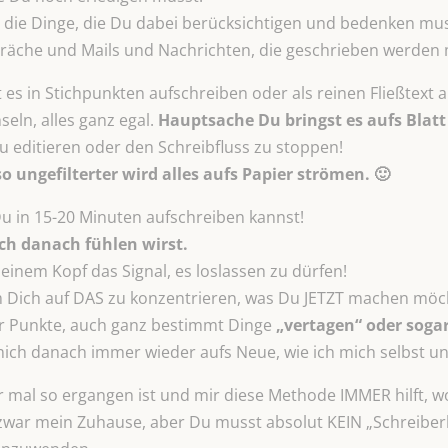
 die Dinge, die Du dabei berücksichtigen und bedenken mus
präche und Mails und Nachrichten, die geschrieben werden
t es in Stichpunkten aufschreiben oder als reinen Fließtext 
seln, alles ganz egal.
Hauptsache Du bringst es aufs Blatt 
u editieren oder den Schreibfluss zu stoppen!
o ungefilterter wird alles aufs Papier strömen. 🙂
 Du in 15-20 Minuten aufschreiben kannst!
ich danach fühlen wirst.
Deinem Kopf das Signal, es loslassen zu dürfen!
m Dich auf DAS zu konzentrieren, was Du JETZT machen möc
r Punkte, auch ganz bestimmt Dinge
„vertagen“ oder sogar
ich danach immer wieder aufs Neue, wie ich mich selbst un
r mal so ergangen ist und mir diese Methode IMMER hilft, wo
t zwar mein Zuhause, aber Du musst absolut KEIN „Schreiber