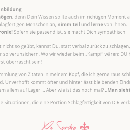
inbildung
.
mögen
, denn Dein Wissen sollte auch im richtigen Moment a
hlagfertigen Menschen an,
nimm teil
und
lerne
von ihnen.
ronie!
Sofern sie passend ist, sie macht Dich sympathisch!
t nicht so geübt, kannst Du, statt verbal zurück zu schlagen
so verunsichern. Wo wir wieder beim „Kampf“ wären: DU hä
st überrascht sein!
ammlung von Zitaten in meinem Kopf, die ich gerne raus sch
nd. Unverhofft kommt öfter und hinterlässt bleibenden Eindr
dem allem auf Lager … Aber wie ist das noch mal?
„Man sieht
Situationen, die eine Portion Schlagfertigkeit von DIR ver