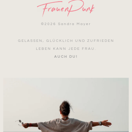
©
2026 Sandra Mayer
GELASSEN, GLÜCKLICH UND ZUFRIEDEN
LEBEN KANN JEDE FRAU.
AUCH DU!