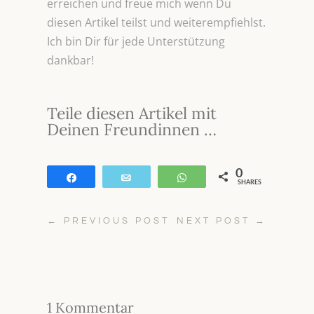
erreichen und freue mich wenn Du
diesen Artikel teilst und weiterempfiehlst.
Ich bin Dir für jede Unterstützung
dankbar!
Teile diesen Artikel mit
Deinen Freundinnen …
0
Teilen
E-Mail
WhatsApp
SHARES
←
PREVIOUS POST
NEXT POST
→
1 Kommentar