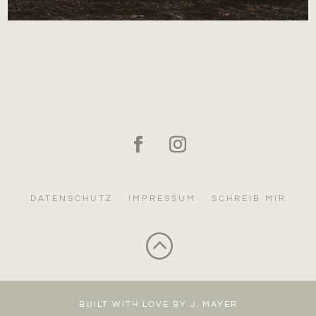
DATENSCHUTZ
IMPRESSUM
SCHREIB MIR
:
BUILT WITH LOVE BY J. MAYER