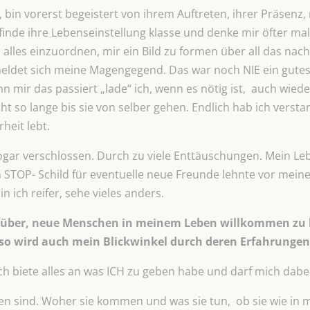
 bin vorerst begeistert von ihrem Auftreten, ihrer Präsenz,
finde ihre Lebenseinstellung klasse und denke mir öfter mal 
lles einzuordnen, mir ein Bild zu formen über all das n
meldet sich meine Magengegend. Das war noch NIE ein gutes
 mir das passiert „lade“ ich, wenn es nötig ist, auch wi
ht so lange bis sie von selber gehen. Endlich hab ich verst
heit lebt.
ogar verschlossen. Durch zu viele Enttäuschungen. Mein Le
STOP- Schild für eventuelle neue Freunde lehnte vor mein
n ich reifer, sehe vieles anders.
arüber, neue Menschen in meinem Leben willkommen zu
so wird auch mein Blickwinkel durch deren Erfahrunge
ch biete alles an was ICH zu geben habe und darf mich dab
en sind. Woher sie kommen und was sie tun, ob sie wie in m