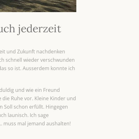
uch jederzeit
eit und Zukunft nachdenken
auch schnell wieder verschwunden
as so ist. Ausserdem konnte ich
eduldig und wie ein Freund
e die Ruhe vor. Kleine Kinder und
 Soll schon erfüllt. Hingegen
ch launisch. Ich sage
 … muss mal jemand aushalten!