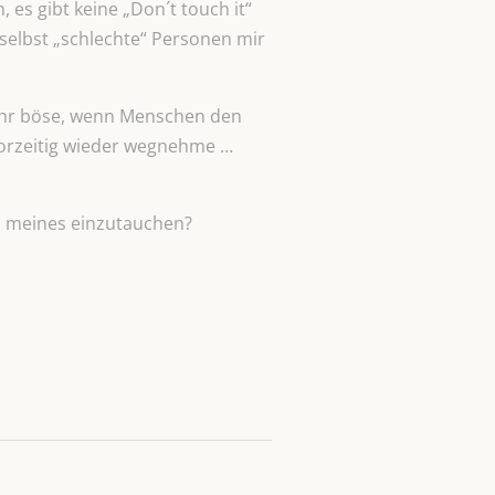
s gibt keine „Don´t touch it“
 selbst „schlechte“ Personen mir
 mehr böse, wenn Menschen den
vorzeitig wieder wegnehme …
in meines einzutauchen?