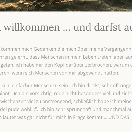
h willkommen … und darfst a
überkommen mich Gedanken die mich über meine Vergangenh
 Jahren gelernt, dass Menschen in mein Leben treten, aber 
h getan, ich habe mir den Kopf darüber zerbrochen, warum d
ieren, wenn sich Menschen von mir abgewandt hatten.
kein einfacher Mensch zu sein. Ich bin direkt, sehr oft ung
ant“. Ich bin vorsichtig, rede nicht besonders viel und zieh
wischenzeit viel zu anstrengend, schließlich habe ich meinen
del pudelwohl. 🙂 Ich bin sehr sprunghaft und manchmal au
h lauter was gar nicht für mich in Frage kommt … UND DAS