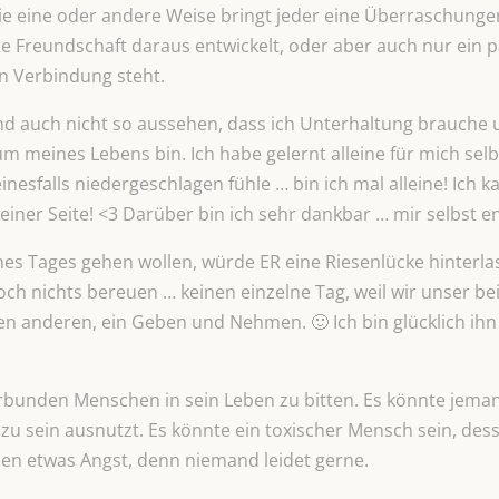
die eine oder andere Weise bringt jeder eine Überraschunge
gute Freundschaft daraus entwickelt, oder aber auch nur ein
 Verbindung steht.
und auch nicht so aussehen, dass ich Unterhaltung brauche u
m meines Lebens bin. Ich habe gelernt alleine für mich sel
sfalls niedergeschlagen fühle … bin ich mal alleine! Ich 
er Seite! <3 Darüber bin ich sehr dankbar … mir selbst e
es Tages gehen wollen, würde ER eine Riesenlücke hinterlas
och nichts bereuen … keinen einzelne Tag, weil wir unser b
en anderen, ein Geben und Nehmen. 🙂 Ich bin glücklich ihn
erbunden Menschen in sein Leben zu bitten. Es könnte jeman
 zu sein ausnutzt. Es könnte ein toxischer Mensch sein, dess
en etwas Angst, denn niemand leidet gerne.