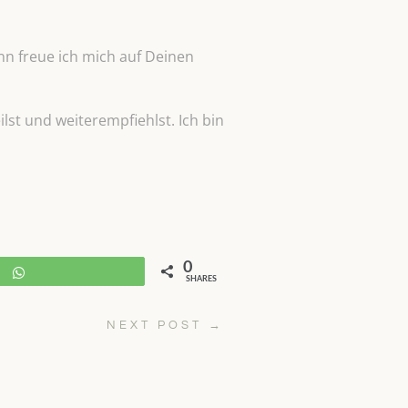
n freue ich mich auf Deinen
lst und weiterempfiehlst. Ich bin
0
WhatsApp
SHARES
NEXT POST
→