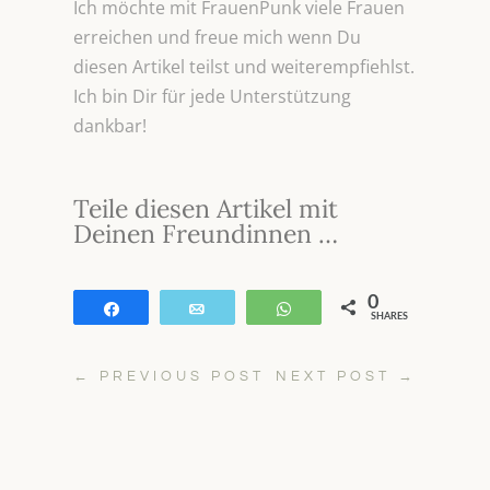
Ich möchte mit FrauenPunk viele Frauen
erreichen und freue mich wenn Du
diesen Artikel teilst und weiterempfiehlst.
Ich bin Dir für jede Unterstützung
dankbar!
Teile diesen Artikel mit
Deinen Freundinnen …
0
Teilen
E-Mail
WhatsApp
SHARES
←
PREVIOUS POST
NEXT POST
→