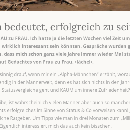
 bedeutet, erfolgreich zu se
RAU zu FRAU. Ich hatte ja die letzten Wochen viel Zeit 
wirklich interessant sein könnten. Gespräche wurden g
, dass mich schon ganz viele Jahre immer wieder Mal st
aut Gedachtes von Frau zu Frau. ›lächel‹.
nsinnig drauf, wenn mir ein „Alpha-Männchen“ erzählt, wor
ndig in der Männerwelt, denn es hat sich nichts in den Jahr
Statusvergleiche geht und KAUM um innere Zufriedenheit?
eibe, ist wahrscheinlich vielen Männer aber auch so mancher
hts erfolgreiches im Sinne von Status & Co vorweisen kann! JA
lche Ratgeber. Um Tipps wie man in drei Monaten zum „Milli
 Eigentlich interessiert mich das auch kein bisschen.