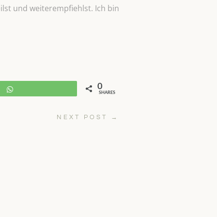
lst und weiterempfiehlst. Ich bin
0
WhatsApp
SHARES
NEXT POST
→