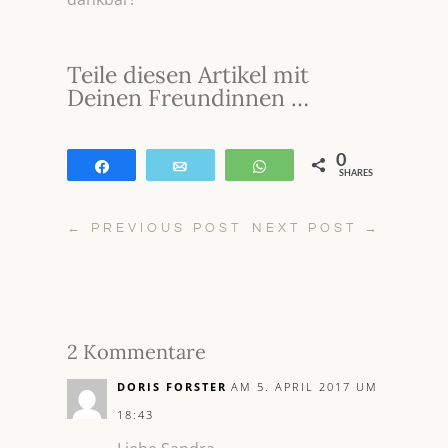
Teile diesen Artikel mit
Deinen Freundinnen …
0
Teilen
E-Mail
WhatsApp
SHARES
←
PREVIOUS POST
NEXT POST
→
2 Kommentare
DORIS FORSTER
AM 5. APRIL 2017 UM
18:43