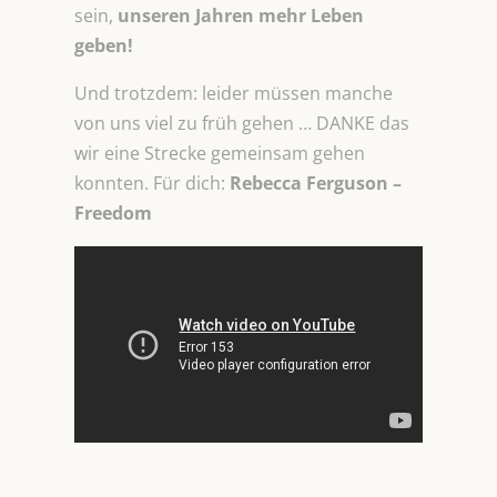
sein,
unseren Jahren mehr Leben
geben!
Und trotzdem: leider müssen manche
von uns viel zu früh gehen … DANKE das
wir eine Strecke gemeinsam gehen
konnten. Für dich:
Rebecca Ferguson –
Freedom