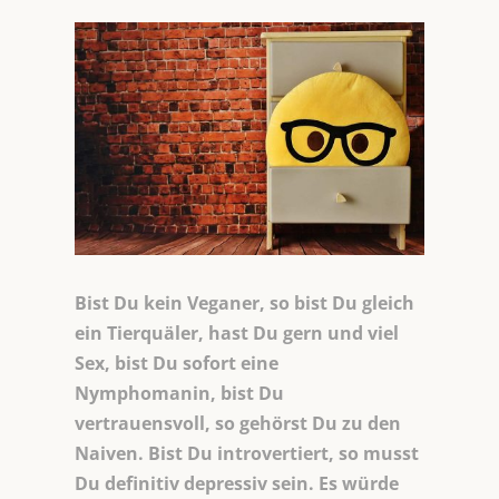
Bist Du kein Veganer, so bist Du gleich
ein Tierquäler, hast Du gern und viel
Sex, bist Du sofort eine
Nymphomanin, bist Du
vertrauensvoll, so gehörst Du zu den
Naiven. Bist Du introvertiert, so musst
Du definitiv depressiv sein. Es würde