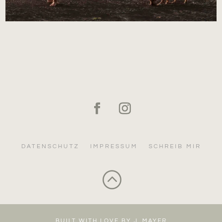
DATENSCHUTZ
IMPRESSUM
SCHREIB MIR
:
BUILT WITH LOVE BY J. MAYER