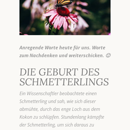
Anregende Worte heute für uns. Worte
zum Nachdenken und weiterschicken. 🙂
DIE GEBURT DES
SCHMETTERLINGS
Ein Wissenschaftler beobachtete einen
Schmetterling und sah, wie sich dieser
abmühte, durch das enge Loch aus dem
Kokon zu schlüpfen. Stundenlang kämpfte
der Schmetterling, um sich daraus zu