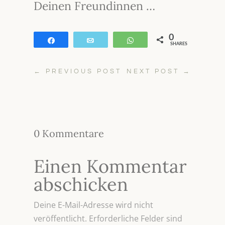
Deinen Freundinnen …
0
Teilen
E-Mail
WhatsApp
SHARES
←
PREVIOUS POST
NEXT POST
→
0 Kommentare
Einen Kommentar
abschicken
Deine E-Mail-Adresse wird nicht
veröffentlicht.
Erforderliche Felder sind