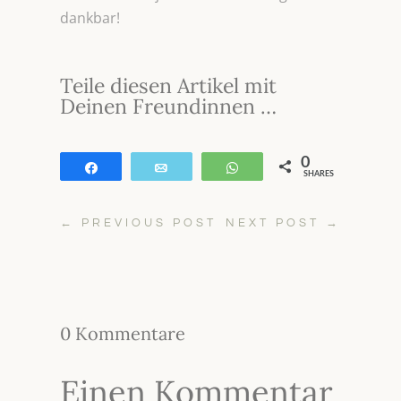
dankbar!
Teile diesen Artikel mit
Deinen Freundinnen …
0
Teilen
E-Mail
WhatsApp
SHARES
←
PREVIOUS POST
NEXT POST
→
0 Kommentare
Einen Kommentar