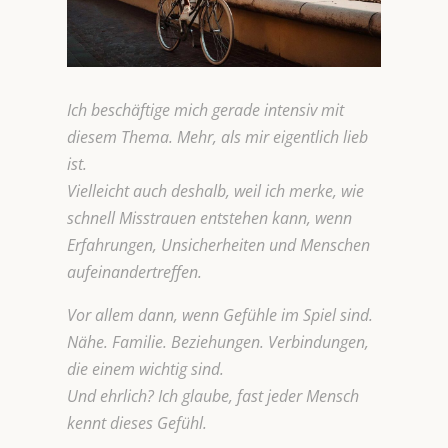
Ich beschäftige mich gerade intensiv mit
diesem Thema. Mehr, als mir eigentlich lieb
ist.
Vielleicht auch deshalb, weil ich merke, wie
schnell Misstrauen entstehen kann, wenn
Erfahrungen, Unsicherheiten und Menschen
aufeinandertreffen.
Vor allem dann, wenn Gefühle im Spiel sind.
Nähe. Familie. Beziehungen. Verbindungen,
die einem wichtig sind.
Und ehrlich? Ich glaube, fast jeder Mensch
kennt dieses Gefühl.