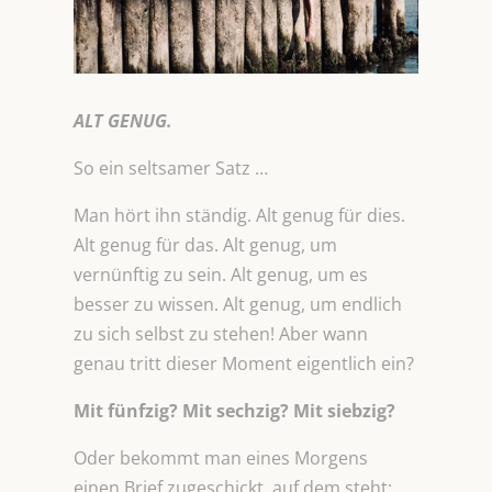
ALT GENUG.
So ein seltsamer Satz …
Man hört ihn ständig. Alt genug für dies.
Alt genug für das. Alt genug, um
vernünftig zu sein. Alt genug, um es
besser zu wissen. Alt genug, um endlich
zu sich selbst zu stehen! Aber wann
genau tritt dieser Moment eigentlich ein?
Mit fünfzig? Mit sechzig? Mit siebzig?
Oder bekommt man eines Morgens
einen Brief zugeschickt, auf dem steht: