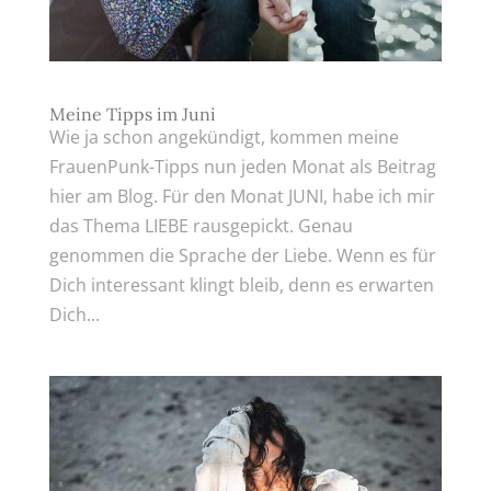
Meine Tipps im Juni
Wie ja schon angekündigt, kommen meine
FrauenPunk-Tipps nun jeden Monat als Beitrag
hier am Blog. Für den Monat JUNI, habe ich mir
das Thema LIEBE rausgepickt. Genau
genommen die Sprache der Liebe. Wenn es für
Dich interessant klingt bleib, denn es erwarten
Dich...