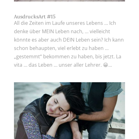
AusdrucksArt #15
All die Zeiten im Laufe unseres Lebens … Ich
denke über MEIN Leben nach, … vielleicht
könnte es aber auch DEIN Leben sein? Ich kann
schon behaupten, viel erlebt zu haben …
„gestemmt“ bekommen zu haben, bis jetzt. La
vita … das Leben … unser aller Lehrer. 😀...