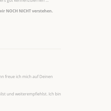
nders gut kennenzulernen …
wir NOCH NICHT verstehen.
n freue ich mich auf Deinen
lst und weiterempfiehlst. Ich bin