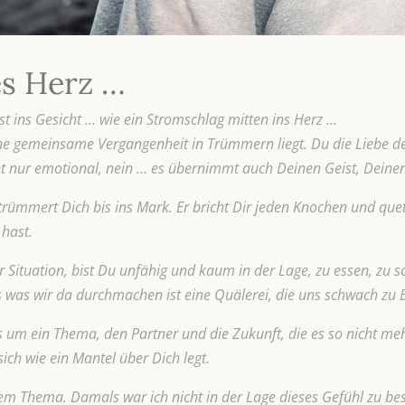
s Herz …
st ins Gesicht … wie ein Stromschlag mitten ins Herz …
eine gemeinsame Vergangenheit in Trümmern liegt. Du die Liebe d
icht nur emotional, nein … es übernimmt auch Deinen Geist, Deine
trümmert Dich bis ins Mark. Er bricht Dir jeden Knochen und qu
 hast.
Situation, bist Du unfähig und kaum in der Lage, zu essen, zu sc
as was wir da durchmachen ist eine Quälerei, die uns schwach zu 
m ein Thema, den Partner und die Zukunft, die es so nicht mehr
ich wie ein Mantel über Dich legt.
sem Thema. Damals war ich nicht in der Lage dieses Gefühl zu b