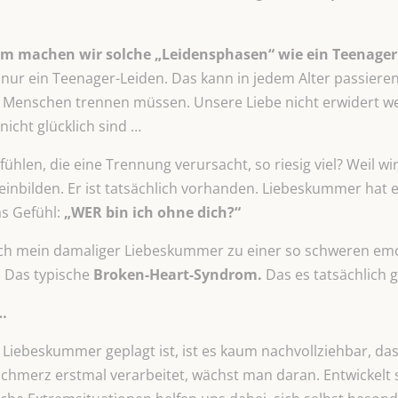
um machen wir solche „Leidensphasen“ wie ein Teenager
cht nur ein Teenager-Leiden. Das kann in jedem Alter passier
n Menschen trennen müssen. Unsere Liebe nicht erwidert we
icht glücklich sind …
ühlen, die eine Trennung verursacht, so riesig viel? Weil w
 einbilden. Er ist tatsächlich vorhanden. Liebeskummer hat 
as Gefühl:
„WER bin ich
ohne dich?“
ich mein damaliger Liebeskummer zu einer so schweren emo
 Das typische
Broken-Heart-Syndrom.
Das es tatsächlich g
…
en Liebeskummer geplagt ist, ist es kaum nachvollziehbar, 
schmerz erstmal verarbeitet, wächst man daran. Entwickelt si