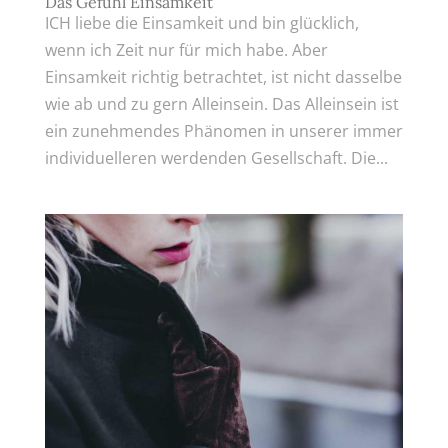
Das Gefühl Einsamkeit
ICH liebe die Einsamkeit und bin glücklich,
wenn ich Zeit nur für mich habe. Aber
Einsamkeit richtig betrachtet, ist nicht dasselbe
wie ab und zu gern Alleinsein. Das Alleinsein ist
ein zunehmendes Phänomen in unserer immer
individuelleren werdenden Gesellschaft. Die...