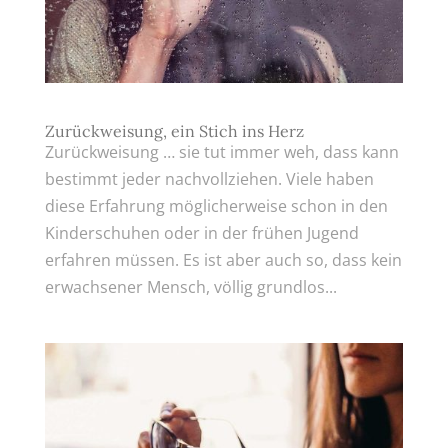
Zurückweisung, ein Stich ins Herz
Zurückweisung … sie tut immer weh, dass kann
bestimmt jeder nachvollziehen. Viele haben
diese Erfahrung möglicherweise schon in den
Kinderschuhen oder in der frühen Jugend
erfahren müssen. Es ist aber auch so, dass kein
erwachsener Mensch, völlig grundlos...