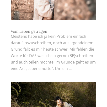
Vom Leben getragen
Meistens habe ich ja kein Problem einfach
darauf loszuschreiben, doch aus irgendeinem
Grund fällt es mir heute schwer. Mir fehlen die
Worte für DAS was ich so gerne (BE)schreiben
und auch teilen möchte! Im Grunde geht es um
eine Art „Lebensmotto“. Um ein …...