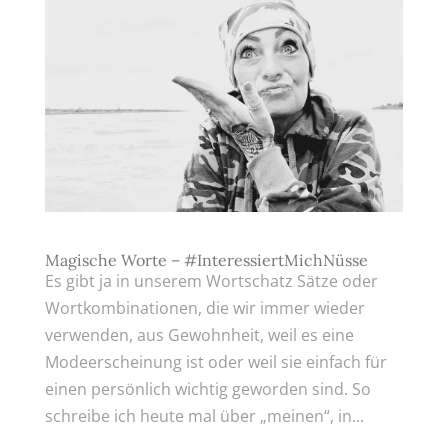
Magische Worte – #InteressiertMichNüsse
Es gibt ja in unserem Wortschatz Sätze oder
Wortkombinationen, die wir immer wieder
verwenden, aus Gewohnheit, weil es eine
Modeerscheinung ist oder weil sie einfach für
einen persönlich wichtig geworden sind. So
schreibe ich heute mal über „meinen“, in...