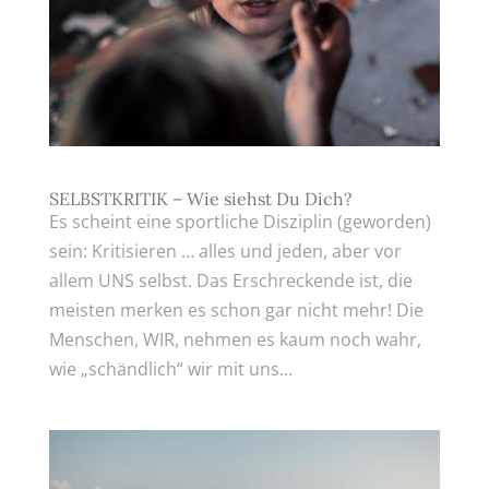
SELBSTKRITIK – Wie siehst Du Dich?
Es scheint eine sportliche Disziplin (geworden)
sein: Kritisieren … alles und jeden, aber vor
allem UNS selbst. Das Erschreckende ist, die
meisten merken es schon gar nicht mehr! Die
Menschen, WIR, nehmen es kaum noch wahr,
wie „schändlich“ wir mit uns...