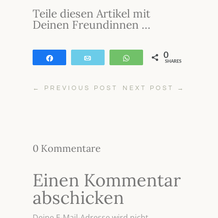
Teile diesen Artikel mit
Deinen Freundinnen …
0
Teilen
E-Mail
WhatsApp
SHARES
←
PREVIOUS POST
NEXT POST
→
0 Kommentare
Einen Kommentar
abschicken
Deine E-Mail-Adresse wird nicht