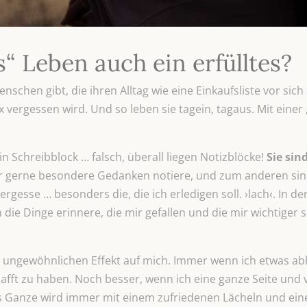
es“ Leben auch ein erfülltes?
 Menschen gibt, die ihren Alltag wie eine Einkaufsliste vor si
 vergessen wird. Und so leben sie tagein, tagaus. Mit einer 
n Schreibblock … falsch, überall liegen Notizblöcke!
Sie sin
ir gerne besondere Gedanken notiere, und zum anderen sind
ergesse … besonders die, die ich erledigen soll. ›lach‹. In d
 die Dinge erinnere, die mir gefallen und die mir wichtiger si
r ungewöhnlichen Effekt auf mich. Immer wenn ich etwas abh
afft zu haben. Noch besser, wenn ich eine ganze Seite und 
 Ganze wird immer mit einem zufriedenen Lächeln und ein