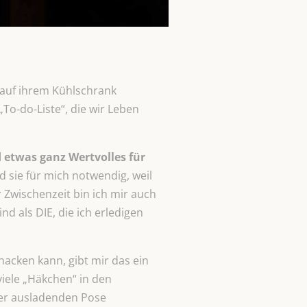
ch auf ihrem Kühlschrank
„To-do-Liste“, die wir Leben
d etwas ganz Wertvolles für
 sie für mich notwendig, weil
er Zwischenzeit bin ich mir auch
nd als DIE, die ich erledigen
acken kann, gibt mir das ein
viele „Häkchen“ in den
er ausladenden Pose