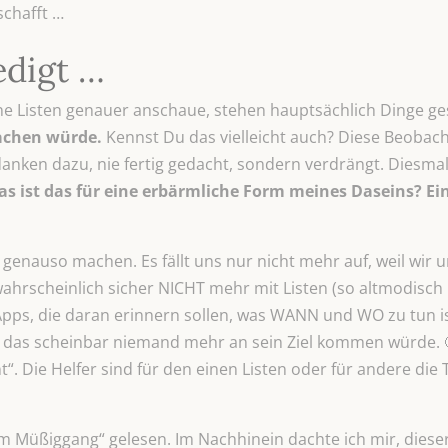
schafft …
edigt …
ne Listen genauer anschaue, stehen hauptsächlich Dinge g
achen würde.
Kennst Du das vielleicht auch? Diese Beobach
nken dazu, nie fertig gedacht, sondern verdrängt. Diesmal 
s ist das für eine
erbärmliche Form meines Daseins? Ein
 genauso machen. Es fällt uns nur nicht mehr auf, weil wir
wahrscheinlich sicher NICHT mehr mit Listen (so altmodisch
pps, die daran erinnern sollen, was WANN und WO zu tun ist
e das scheinbar niemand mehr an sein Ziel kommen würde. 🙂
. Die Helfer sind für den einen Listen oder für andere die
m Müßiggang“ gelesen. Im Nachhinein dachte ich mir, dieser 