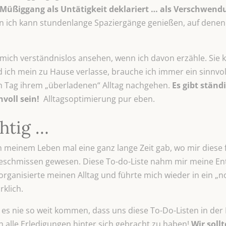
Müßiggang als Untätigkeit deklariert … als Verschwendu
nn ich kann stundenlange Spaziergänge genießen, auf denen
 mich verständnislos ansehen, wenn ich davon erzähle. Sie 
 ich mein zu Hause verlasse, brauche ich immer ein sinnvolle
n Tag ihrem „überladenen“ Alltag nachgehen.
Es gibt ständ
voll sein!
Alltagsoptimierung pur eben.
chtig …
n meinem Leben mal eine ganz lange Zeit gab, wo mir diese fe
eschmissen gewesen. Diese To-do-Liste nahm mir meine Ent
organisierte meinen Alltag und führte mich wieder in ein „
rklich.
 es nie so weit kommen, dass uns diese To-Do-Listen in der
 alle Erledigungen hinter sich gebracht zu haben!
Wir sollt