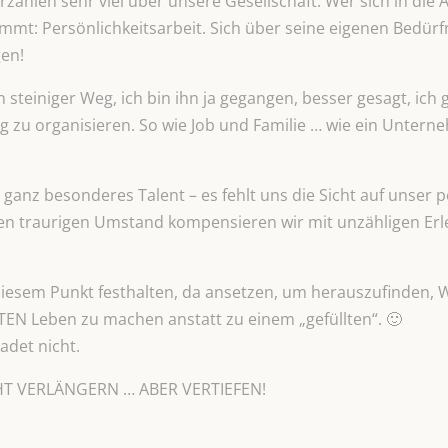
ählen sehr viel über unsere Gesellschaft. Wer sich in die A
kommt: Persönlichkeitsarbeit. Sich über seine eigenen Bedür
gen!
ein steiniger Weg, ich bin ihn ja gegangen, besser gesagt, ich
ltag zu organisieren. So wie Job und Familie … wie ein Unter
anz besonderes Talent – es fehlt uns die Sicht auf unser p
en traurigen Umstand kompensieren wir mit unzähligen Erle
 diesem Punkt festhalten, da ansetzen, um herauszufinden,
EN Leben zu machen anstatt zu einem „gefüllten“. 🙂
adet nicht.
T VERLÄNGERN … ABER VERTIEFEN!