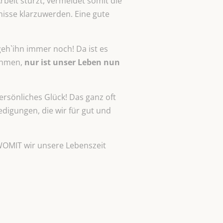
rbeit stürzt, vermeidet somit die
fnisse klarzuwerden. Eine gute
 geh`ihn immer noch! Da ist es
nehmen,
nur ist unser Leben nun
ersönliches Glück! Das ganz oft
digungen, die wir für gut und
 WOMIT wir unsere Lebenszeit