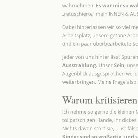
wahrnehmen.
Es war mir so wa
„retuschierte“ mein INNEN & AUSS
Dabei hinterlassen wir so viel 
Arbeitsplatz, unsere getane Arb
und ein paar überbearbeitete Sel
Jeder von uns hinterlässt Spuren
Ausstrahlung.
Unser
Sein
, uns
Augenblick ausgesprochen werde
weiterbringen. Meine Frage also
Warum kritisiere
Ich nehme so gerne die kleinen 
tollpatschigen Hände, ihr dickes
Nichts davon stört sie, … ist fal
Kinder
sind so großartig, und s