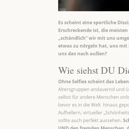
Es scheint eine sportliche Disz
Erschreckende ist, die meiste
„schändlich“ wir mit uns umgeh
etwas zu nörgeln hat, uns mit 
uns das nach außen?
Wie siehst DU D
Ohne Selfies scheint das Leben
Altersgruppen andauernd und übe
selbst für andere Menschen onli
bevor es in die Welt hinaus gepo
Aufhellern, virtueller „Schönhei
sollte auch perfekt aussehen.
Sch
UND den fremden Menschen, di