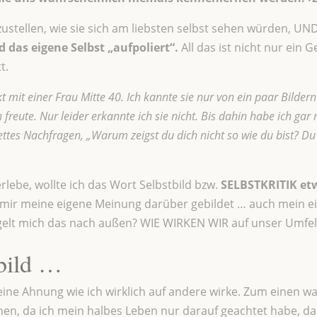
zustellen, wie sie sich am liebsten selbst sehen würden, UN
 das eigene Selbst „aufpoliert“.
All das ist nicht nur ein
t.
t mit einer Frau Mitte 40. Ich kannte sie nur von ein paar Bildern
ch freute. Nur leider erkannte ich sie nicht. Bis dahin habe ich g
ettes Nachfragen, „Warum zeigst du dich nicht so wie du bist? Du 
erlebe, wollte ich das Wort Selbstbild bzw.
SELBSTKRITIK et
mir meine eigene Meinung darüber gebildet … auch mein ei
egelt mich das nach außen? WIE WIRKEN WIR auf unser Umfe
tbild …
eine Ahnung wie ich wirklich auf andere wirke. Zum einen wa
n, da ich mein halbes Leben nur darauf geachtet habe, da