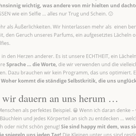
hnsinnig wichtig, was andere von mir hielten und dacht
EN wie ein Selfie … alles nur Trug und Schein. 🙁
mehr als Äußerlichkeiten. Wir hinterlassen mehr als einen 
eit, den Geruch unseres Parfums, ein aufgesetztes Lächeln 
fies.
 in den Herzen anderer. Es ist unsere ECHTHEIT, ein Lächel
ere
Sprache … die Worte,
die wir verwenden und die vielleic
n. Dazu brauchen wir kein Programm, das uns optimiert. E
:
Woher kommt die ständige Selbstkritik, die uns unglüc
n wir dauern an uns herum …
Menschen als perfektes Beispiel. 😀 Wenn ich daran denke –
 Bäuchlein und jedes Körperteil an sich zu entdecken … wel
sch oder nicht schön genug!
Sie sind happy mit dem, was si
ie spiegeln uns jeden Tag!
Die Kleinen unter uns sind restl