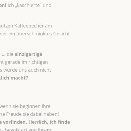
en!
Ich „kaschierte“ und
benutzen Kaffeebecher am
oder ein überschminktes Gesicht
n … die
einzigartige
ht gerade im richtigen
s würde uns auch nicht
klich macht?
 wenn sie beginnen ihre
che Freude sie dabei haben!
e vorfinden.
Herrlich, ich finde
os begeistert von ihrem