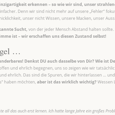
inzigartigkeit erkennen – so wie wir sind, unser strahl
einfacher. Denn wir sind nicht mehr auf unsere „Fehler“ fokus
hicklichkeit, unser nicht Wissen, unsere Macken, unser Aus
annte Sucht,
von der jeder Mensch Abstand halten sollte.
mme ist – wir erschaffen uns diesen Zustand selbst!
egel …
 Wunderbares! Denkst DU auch dasselbe von Dir? Wie ist D
ffen und ehrlich begegnen, uns so zeigen wie wir tatsächlic
nd ehrlich. Das sind die Spuren, die wir hinterlassen … und J
rs“ haben möchten,
aber ist das wirklich wichtig?
Wessen L
ste all das auch erst lernen. Ich hatte lange Jahre ein großes Pr