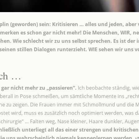
iplin (geworden) sein: Kritisieren … alles und jeden, aber
n merken es schon gar nicht mehr! Die Menschen, WIR,
en. Wie schlecht wir zu uns selbst sprechen. Es ist der 
seinen stillen Dialogen runterzieht. WIE sehen wir uns 
ich …
 gar nicht mehr zu „passieren“.
Ich beobachte ständig, wi
rall in Pose schmeißen, um sämtliche Momente ins „rechte
ne zu zeigen. Die Frauen immer mit Schmollmund und die Mä
stet wird, muss es zusätzlich noch optimiert werden, was d
tschirurgie“ … Falten weg, Nase kleiner, Haare dunkler, Auge
ließlich unterliegt all das einer strengen und kritisch
e uns wahrscheinlich niemals kennenlernen werden. ›