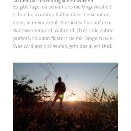
Ab hier darf es richtig schön werden!
Es gibt Tage, da schaut uns die Ungewissheit
schon beim ersten Kaffee über die Schulter.
Oder, in meinem Fall: Sie sitzt schon auf dem
Badewannenrand, während ich mir die Zähne
putze! Und dann flüstert sie mir Dinge zu wie:
Was wird aus dir? Wohin geht das alles? Und...