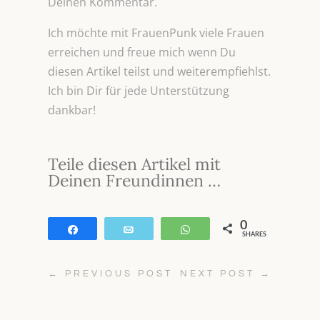
Deinen Kommentar.
Ich möchte mit FrauenPunk viele Frauen
erreichen und freue mich wenn Du
diesen Artikel teilst und weiterempfiehlst.
Ich bin Dir für jede Unterstützung
dankbar!
Teile diesen Artikel mit
Deinen Freundinnen …
0
Teilen
E-Mail
WhatsApp
SHARES
←
PREVIOUS POST
NEXT POST
→