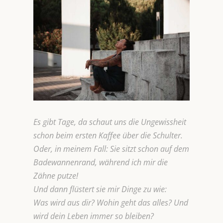
Es gibt Tage, da schaut uns die Ungewissheit
schon beim ersten Kaffee über die Schulter.
Oder, in meinem Fall: Sie sitzt schon auf dem
Badewannenrand, während ich mir die
Zähne putze!
Und dann flüstert sie mir Dinge zu wie:
Was wird aus dir? Wohin geht das alles? Und
wird dein Leben immer so bleiben?