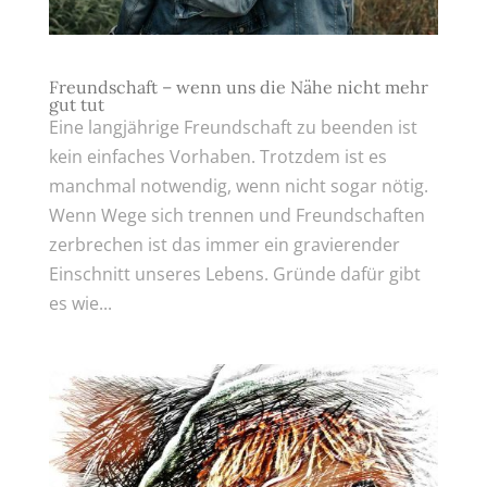
Freundschaft – wenn uns die Nähe nicht mehr
gut tut
Eine langjährige Freundschaft zu beenden ist
kein einfaches Vorhaben. Trotzdem ist es
manchmal notwendig, wenn nicht sogar nötig.
Wenn Wege sich trennen und Freundschaften
zerbrechen ist das immer ein gravierender
Einschnitt unseres Lebens. Gründe dafür gibt
es wie...