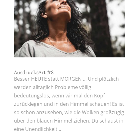
AusdrucksArt #8
Besser HEUTE statt MORGEN … Und plötzlich
werden alltäglich Probleme völlig
bedeutungslos, wenn wir mal den Kopf
zurücklegen und in den Himmel schauen! Es ist
so schön anzusehen, wie die Wolken großzügig
über den blauen Himmel ziehen. Du schaust in
eine Unendlichkeit...