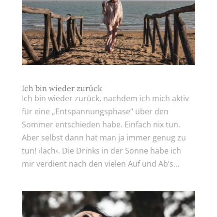
Ich bin wieder zurück
Ich bin wieder zurück, nachdem ich mich aktiv
für eine „Entspannungsphase“ über den
Sommer entschieden habe. Einfach nix tun.
Aber selbst dann hat man ja immer genug zu
tun! ›lach‹. Die Drinks in der Sonne habe ich
mir verdient nach den vielen Auf und Ab’s...