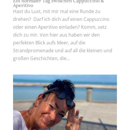
Ein normaler Tag zwischen Cappuccino &
Aperitivo
Hast du Lust, mit mir mal eine Runde zu
drehen? Darf ich dich auf einen Cappuccino
oder einen Aperitivo einladen? Komm, setz
dich zu mir. Von hier aus haben wir den
perfekten Blick aufs Meer, auf die
Strandpromenade und auf all die kleinen und
großen Geschichten, die...