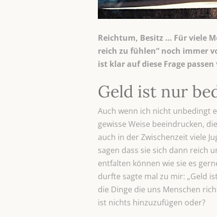
Reichtum, Besitz … Für viele M
reich zu fühlen“ noch immer vo
ist klar auf diese Frage passe
Geld ist nur be
Auch wenn ich nicht unbedingt e
gewisse Weise beeindrucken, die 
auch in der Zwischenzeit viele J
sagen dass sie sich dann reich u
entfalten können wie sie es gern
durfte sagte mal zu mir: „Geld i
die Dinge die uns Menschen rich
ist nichts hinzuzufügen oder?