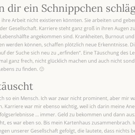
 dir ein Schnippchen schläg
hre Arbeit nicht existieren könnten. Sie arbeiten und gebe
 der Gesellschaft. Karriere steht ganz groß in ihren Augen z
ten Lebenshälfte angekommen sind. Krankheiten, Burnout und 
n werden können, schaffen plötzlich neue Erkenntnisse.
uf der Suche sich neu zu „erfinden“. Eine Täuschung des Le
mal ganz frech, nicht glücklich machen und auch nicht sond
Lebens zu finden. 🙂
täuscht
uch so ein Mensch. Ich war zwar nicht prominent, aber mir wa
ein. Karriere war mir ebenso wichtig, weil ich darin meine A
Erfolgserlebnisse … immer. Geld zu bekommen und dann au
icht, es war eben so. Bis mein Kartenhaus zusammenbrach. 
en unserer Gesellschaft gefolgt, die lautete, dass nichts b