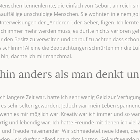
Menschen kennenlernte, die einfach von Geburt an reich sin
auffällige unschuldige Menschen. Sie wohnten in einem gol
 Unterweisungen der „Anderen“, der Geber, fügen. Ich lernte
ach immer mehr werden muss, es durfte nichts verloren ge
ar den Besitz zu verwalten und darauf zu achten dass schön
s schlimm! Alleine die Beobachtungen schnürten mir die L
 bin, dachte ich mir manchmal.
in anders als man denkt un
 ich längere Zeit war, hatte ich sehr wenig Geld zur Verfüg
es sehr selten geworden. Jedoch war mein Leben spannend,
wenn es mir möglich war. Kreativ war ich immer und so wa
tig und lebendig war. Ich hatte Freunde mit denen ich viel Z
d und Freude miteinander. Wir schmiedetet neue Ideen, die 
n – sie durften allerdings nichts kosten. Gekauft wurde n