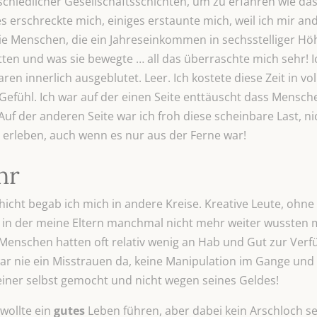
schiedlicher Gesellschaftsschichten, um zu erfahren wie das 
s erschreckte mich, einiges erstaunte mich, weil ich mir an
wie Menschen, die ein Jahreseinkommen in sechsstelliger Hö
tten und was sie bewegte … all das überraschte mich sehr! Ich
en innerlich ausgeblutet. Leer. Ich kostete diese Zeit in vo
Gefühl. Ich war auf der einen Seite enttäuscht dass Mensch
Auf der anderen Seite war ich froh diese scheinbare Last, n
 erleben, auch wenn es nur aus der Ferne war!
hr
hicht begab ich mich in andere Kreise. Kreative Leute, ohne
it in der meine Eltern manchmal nicht mehr weiter wussten m
e Menschen hatten oft relativ wenig an Hab und Gut zur Ve
 war nie ein Misstrauen da, keine Manipulation im Gange und
ner selbst gemocht und nicht wegen seines Geldes!
wollte ein
gutes
Leben führen, aber dabei kein Arschloch se