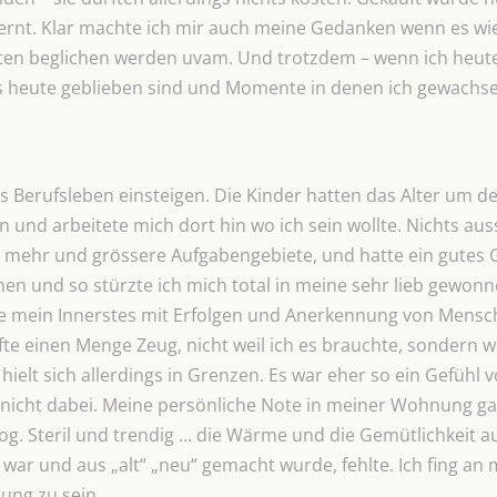
elernt. Klar machte ich mir auch meine Gedanken wenn es 
 beglichen werden uvam. Und trotzdem – wenn ich heute 
is heute geblieben sind und Momente in denen ich gewachs
s Berufsleben einsteigen. Die Kinder hatten das Alter um d
 und arbeitete mich dort hin wo ich sein wollte. Nichts au
ehr und grössere Aufgabengebiete, und hatte ein gutes Geh
en und so stürzte ich mich total in meine sehr lieb gewonn
llte mein Innerstes mit Erfolgen und Anerkennung von Mensc
te einen Menge Zeug, nicht weil ich es brauchte, sondern wei
elt sich allerdings in Grenzen. Es war eher so ein Gefühl 
nicht dabei. Meine persönliche Note in meiner Wohnung gab
og. Steril und trendig … die Wärme und die Gemütlichkeit 
ar und aus „alt“ „neu“ gemacht wurde, fehlte. Ich fing an 
ung zu sein.