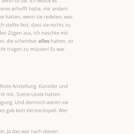
denn so sei. Ich wollte es
deres erhofft hatte, mir anders
he hatten, wenn sie redeten, was
 stellte fest, dass sie nichts zu
llen Zügen aus, ich naschte mit
en, die scheinbar
alles
hatten, so
icht tragen zu müssen! Es war
 feste Anstellung. Künstler und
it mir. Szene-Leute hatten
rfügung. Und dennoch waren sie
 es gab kein Versteckspiel. Wer
in. Ja das war nach diesen