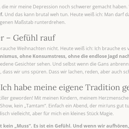
ebt, die mir meine Depression noch schwerer gemacht haben.
f.
Und das kann brutal weh tun. Heute weiß ich: Man darf d
genen Maßstab runterdrehen.
 – Gefühl rauf
rauche Weihnachten nicht. Heute weiß ich: Ich brauche es v
ionismus, ohne Konsumstress, ohne die endlose Jagd nac
ufriedene Gesichter sehen. Und selbst wenn die Gans anbre
st, dass wir uns spüren. Dass wir lachen, reden, aber auch s
Ich habe meine eigene Tradition 
 stiller geworden! Mit meinen Kindern, meinem Herzmenschen
Show, kein „Tamtam“. Einfach ein Abend, der mir/uns gut tu
ch vielleicht, aber für mich ein kleines Stück Magie.
 kein „Muss“. Es ist ein Gefühl. Und wenn wir aufhören