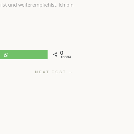
lst und weiterempfiehlst. Ich bin
0
WhatsApp
SHARES
NEXT POST
→