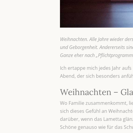
Weihnachten. Alle Jahre wieder der
und Geborgenheit. Andererseits sin
Ganze eher nach „Pflichtprogramm“ 
Ich ertappe mich jedes Jahr auf
Abend, der sich besonders anfüh
Weihnachten – Gla
Wo Familie zusammenkommt, lie
sich dieses Gefühl an Weihnacht
darüber, wenn das Lametta glänz
Schöne genauso wie für das Schw