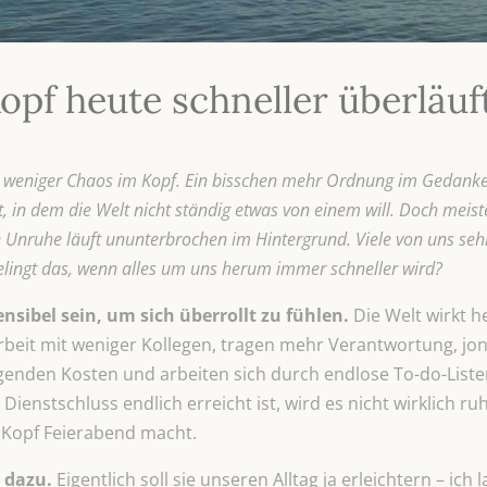
f heute schneller überläuft
 weniger Chaos im Kopf. Ein bisschen mehr Ordnung im Gedanke
 in dem die Welt nicht ständig etwas von einem will. Doch meiste
e Unruhe läuft ununterbrochen im Hintergrund. Viele von uns seh
elingt das, wenn alles um uns herum immer schneller wird?
sibel sein, um sich überrollt zu fühlen.
Die Welt wirkt he
Arbeit mit weniger Kollegen, tragen mehr Verantwortung, jo
genden Kosten und arbeiten sich durch endlose To-do-List
Dienstschluss endlich erreicht ist, wird es nicht wirklich r
r Kopf Feierabend macht.
 dazu.
Eigentlich soll sie unseren Alltag ja erleichtern – ich