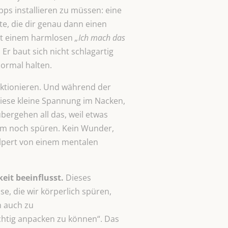
ps installieren zu müssen: eine
te, die dir genau dann einen
it einem harmlosen
„Ich mach das
r baut sich nicht schlagartig
normal halten.
nktionieren. Und während der
Diese kleine Spannung im Nacken,
übergehen all das, weil etwas
aum noch spüren. Kein Wunder,
olpert von einem mentalen
it beeinflusst.
Dieses
e, die wir körperlich spüren,
n auch zu
chtig anpacken zu können“. Das