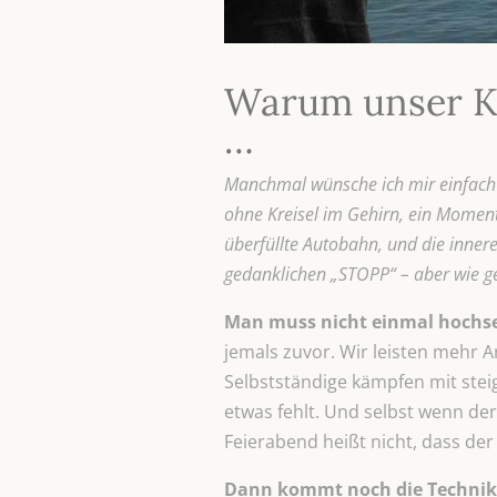
Warum unser Kop
…
Manchmal wünsche ich mir einfach
ohne Kreisel im Gehirn, ein Moment,
überfüllte Autobahn, und die inner
gedanklichen „STOPP“ – aber wie g
Man muss nicht einmal hochsen
jemals zuvor. Wir leisten mehr 
Selbstständige kämpfen mit stei
etwas fehlt. Und selbst wenn der 
Feierabend heißt nicht, dass de
Dann kommt noch die Technik