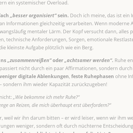
ern ein systemischer Overload.
nfach
„besser organisiert“
sein.
Doch ich meine, das ist ein
an Informationen gleichzeitig verarbeiten. Wenn moderne
zwangsläufig mentaler Lärm. Der Kopf versucht dann, alles pa
n, technische Anforderungen, Sorgen, emotionale Restlast
die kleinste Aufgabe plötzlich wie ein Berg.
uns
„zusammenreißen“
oder
„achtsamer werden“
.
Ruhe ent
passiert nicht durch ein paar Affirmationen, sondern durch 
weniger digitale Ablenkungen
,
feste Ruhephasen
ohne Inf
– sondern ihm wieder Kapazität zurückzugeben!
nicht:
„Wie bekomme ich mehr Ruhe?“
enge an Reizen, die mich überhaupt erst überfordern?“
r, weil wir ihn darum bitten – er wird leiser, wenn wir ihm 
rungen weniger, sondern oft durch nüchterne Entscheidun