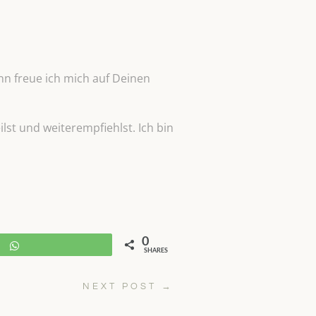
n freue ich mich auf Deinen
lst und weiterempfiehlst. Ich bin
0
WhatsApp
SHARES
NEXT POST
→