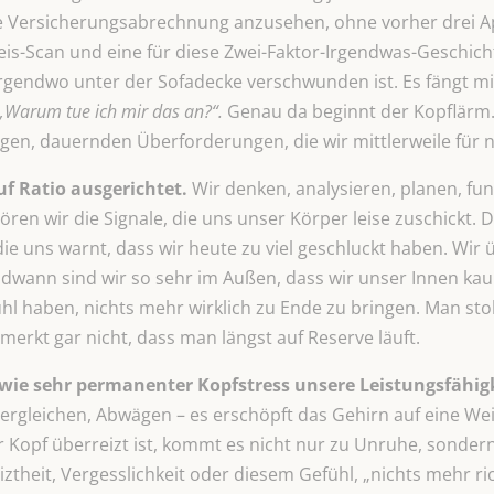
le Versicherungsabrechnung anzusehen, ohne vorher drei Ap
eis-Scan und eine für diese Zwei-Faktor-Irgendwas-Geschich
irgendwo unter der Sofadecke verschwunden ist. Es fängt m
„Warum tue ich mir das an?“.
Genau da beginnt der Kopflärm. E
rvigen, dauernden Überforderungen, die wir mittlerweile für 
uf Ratio ausgerichtet.
Wir denken, analysieren, planen, fu
en wir die Signale, die uns unser Körper leise zuschickt. 
die uns warnt, dass wir heute zu viel geschluckt haben. Wir 
ndwann sind wir so sehr im Außen, dass wir unser Innen k
hl haben, nichts mehr wirklich zu Ende zu bringen. Man st
rkt gar nicht, dass man längst auf Reserve läuft.
ie sehr permanenter Kopfstress unsere Leistungsfähigke
rgleichen, Abwägen – es erschöpft das Gehirn auf eine Weis
 Kopf überreizt ist, kommt es nicht nur zu Unruhe, sonder
theit, Vergesslichkeit oder diesem Gefühl, „nichts mehr ri