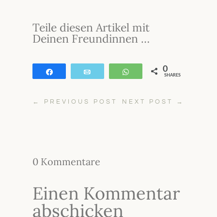
Teile diesen Artikel mit
Deinen Freundinnen …
0
Teilen
E-Mail
WhatsApp
SHARES
←
PREVIOUS POST
NEXT POST
→
0 Kommentare
Einen Kommentar
abschicken