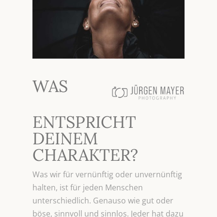
WAS
ENTSPRICHT
DEINEM
CHARAKTER?
Was wir für vernünftig oder unvernünftig
halten, ist für jeden Menschen
unterschiedlich. Genauso wie gut oder
böse, sinnvoll und sinnlos. Jeder hat dazu