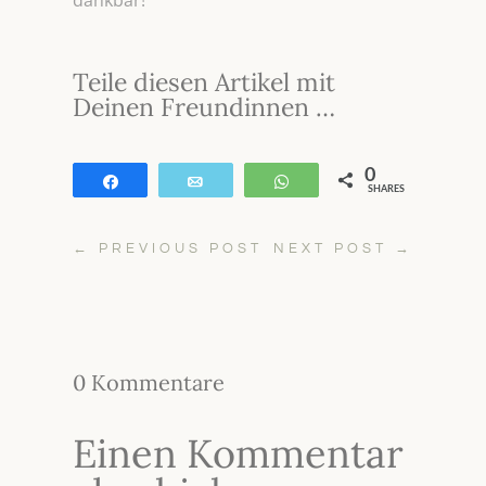
dankbar!
Teile diesen Artikel mit
Deinen Freundinnen …
0
Teilen
E-Mail
WhatsApp
SHARES
←
PREVIOUS POST
NEXT POST
→
0 Kommentare
Einen Kommentar