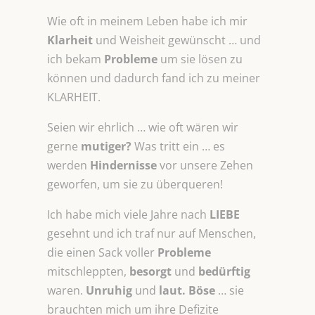
Wie oft in meinem Leben habe ich mir
Klarheit
und Weisheit gewünscht … und
ich bekam
Probleme
um sie lösen zu
können und dadurch fand ich zu meiner
KLARHEIT.
Seien wir ehrlich … wie oft wären wir
gerne
mutiger?
Was tritt ein … es
werden
Hindernisse
vor unsere Zehen
geworfen, um sie zu überqueren!
Ich habe mich viele Jahre nach
LIEBE
gesehnt und ich traf nur auf Menschen,
die einen Sack voller
Probleme
mitschleppten,
besorgt
und
bedürftig
waren.
Unruhig
und
laut.
Böse
… sie
brauchten mich um ihre Defizite