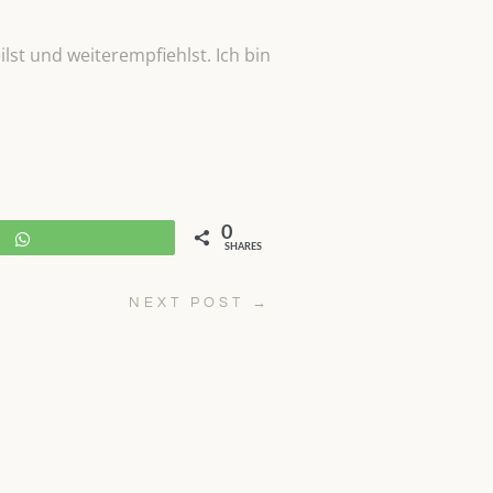
lst und weiterempfiehlst. Ich bin
0
WhatsApp
SHARES
NEXT POST
→