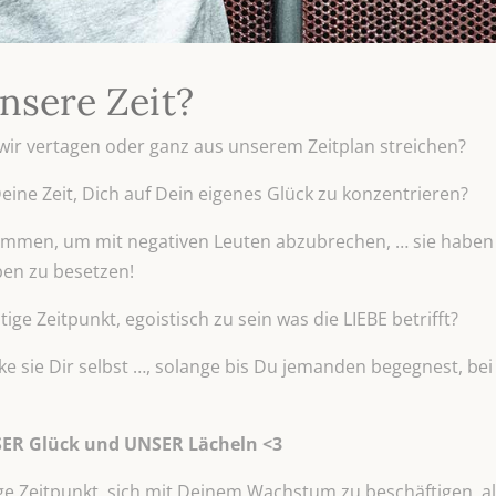
nsere Zeit?
wir vertagen oder ganz aus unserem Zeitplan streichen?
Deine Zeit, Dich auf Dein eigenes Glück zu konzentrieren?
ekommen, um mit negativen Leuten abzubrechen, … sie haben e
en zu besetzen!
htige Zeitpunkt, egoistisch zu sein was die LIEBE betrifft?
 sie Dir selbst …, solange bis Du jemanden begegnest, bei 
SER Glück und UNSER Lächeln <3
tige Zeitpunkt, sich mit Deinem Wachstum zu beschäftigen, al