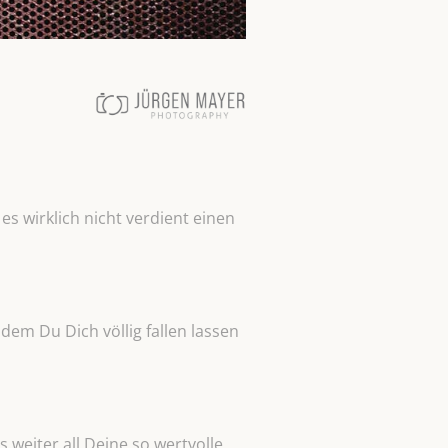
s wirklich nicht verdient einen
dem Du Dich völlig fallen lassen
s weiter all Deine so wertvolle