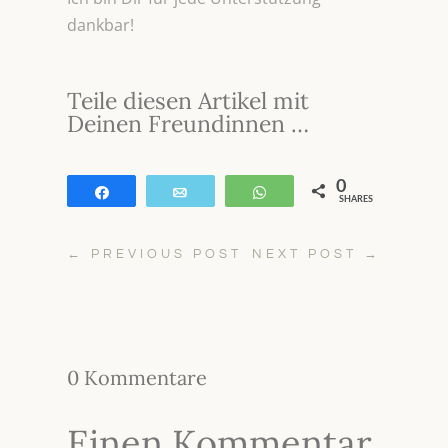
dankbar!
Teile diesen Artikel mit
Deinen Freundinnen …
0
Teilen
E-Mail
WhatsApp
SHARES
←
PREVIOUS POST
NEXT POST
→
0 Kommentare
Einen Kommentar