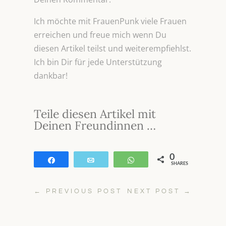
Ich möchte mit FrauenPunk viele Frauen
erreichen und freue mich wenn Du
diesen Artikel teilst und weiterempfiehlst.
Ich bin Dir für jede Unterstützung
dankbar!
Teile diesen Artikel mit
Deinen Freundinnen …
0
Teilen
E-Mail
WhatsApp
SHARES
←
PREVIOUS POST
NEXT POST
→