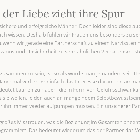
 der Liebe zieht ihre Spur
sichere und erfolgreiche Männer. Doch leider sind diese au
auch wissen. Deshalb fühlen wir Frauen uns besonders zu s
 wenn wir gerade eine Partnerschaft zu einem Narzissten hi
rzissmus und Unsicherheit zu sehr ähnlichen Verhaltensmus
zusammen zu sein, ist so als würde man jemandem sein Her
Manchmal verliert er einfach das Interesse daran und am näc
bedeutet Launen zu haben, die in Form von Gefühlsschwan
 sie wollen, leiden auch an mangelndem Selbstbewusstsein.
 wir ihn immer wieder aufpumpen müssen. Ein unsicherer Par
 großes Misstrauen, was die Beziehung im Gesamten angeht
rogrammiert. Das bedeutet wiederum das der Partner das V