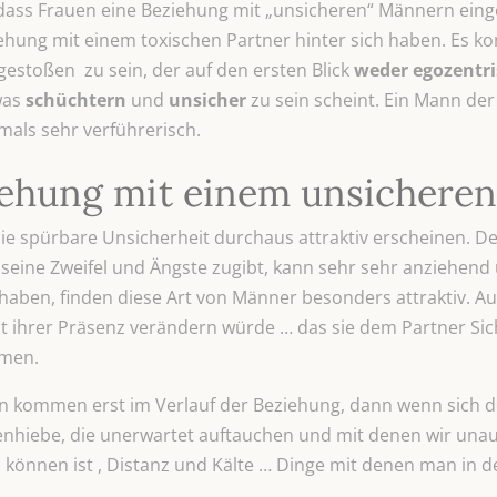
 dass Frauen eine Beziehung mit „unsicheren“ Männern eing
ehung mit einem toxischen Partner hinter sich haben. Es k
estoßen zu sein, der auf den ersten Blick
weder egozentri
was
schüchtern
und
unsicher
zu sein scheint. Ein Mann de
tmals sehr verführerisch.
ziehung mit einem unsicheren
e spürbare Unsicherheit durchaus attraktiv erscheinen. De
t, seine Zweifel und Ängste zugibt, kann sehr sehr anziehen
 haben, finden diese Art von Männer besonders attraktiv. Au
it ihrer Präsenz verändern würde … das sie dem Partner Si
mmen.
n kommen erst im Verlauf der Beziehung, dann wenn sich der
itenhiebe, die unerwartet auftauchen und mit denen wir u
können ist , Distanz und Kälte … Dinge mit denen man in d