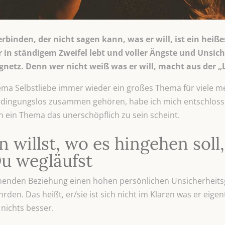
binden, der nicht sagen kann, was er will, ist ein heiße
in ständigem Zweifel lebt und voller Ängste und Unsiche
gnetz. Denn wer nicht weiß was er will, macht aus der „Li
ema Selbstliebe immer wieder ein großes Thema für viele m
bedingungslos zusammen gehören, habe ich mich entschloss
 ein Thema das unerschöpflich zu sein scheint.
willst, wo es hingehen soll,
u wegläufst
nenden Beziehung einen hohen persönlichen Unsicherheitsg
n. Das heißt, er/sie ist sich nicht im Klaren was er eigentlic
nichts besser.