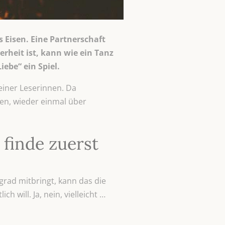
s Eisen. Eine Partnerschaft
rheit ist, kann wie ein Tanz
ebe“ ein Spiel.
einer Leserinnen. Da
en, wieder einmal über
 finde zuerst
rad mitbringt, kann das die
h will. Ja, nein, vielleicht …