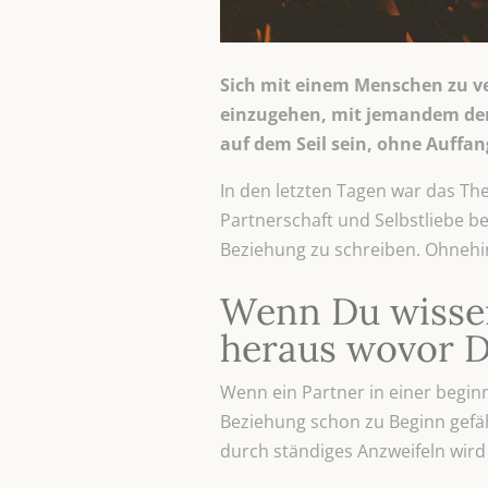
Sich mit einem Menschen zu ver
einzugehen, mit jemandem der 
auf dem Seil sein, ohne Auffan
In den letzten Tagen war das Th
Partnerschaft und Selbstliebe 
Beziehung zu schreiben. Ohnehin
Wenn Du wissen 
heraus wovor D
Wenn ein Partner in einer begin
Beziehung schon zu Beginn gefährde
durch ständiges Anzweifeln wird 