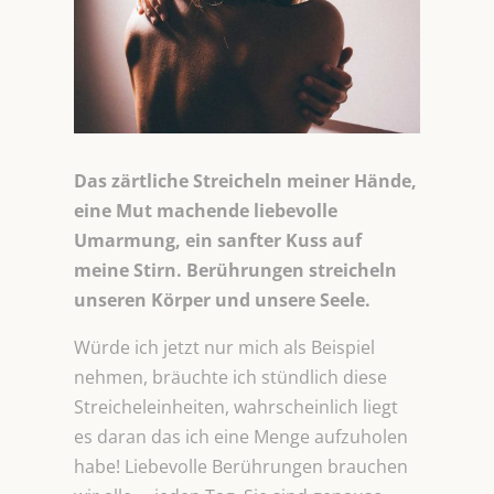
Das zärtliche Streicheln meiner Hände,
eine Mut machende liebevolle
Umarmung, ein sanfter Kuss auf
meine Stirn. Berührungen streicheln
unseren Körper und unsere Seele.
Würde ich jetzt nur mich als Beispiel
nehmen, bräuchte ich stündlich diese
Streicheleinheiten, wahrscheinlich liegt
es daran das ich eine Menge aufzuholen
habe! Liebevolle Berührungen brauchen