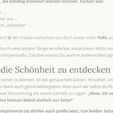
e, die beliebig erweitert werden können. Sachen wie:
n …
per aus …
zum „Anbeißen“ …
art! 😀 Wir Frauen wünschen uns doch etwas mehr
Tiefe
, o
durch viele andere Dinge wunderbar ausdrücken. Nicht nur
e Körpermaße. Darüber kannst Du auch in anderen Beiträge
die Schönheit zu entdecken
 sehen zu können, ist das genaue betrachten. Hinsehen, um
s dann auch gerne weitergeben. Aber auch wir selbst dürfe
auer Betrachtung mit einem Lächeln zu sagen:
„Wow, ich se
ine kleinen Makel einfach zur Seite!“
mplimente (es dürfen auch große sein), tun beiden Seite