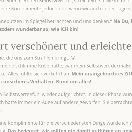
en einen fremden
Selbstwert
zu „streicheln“ so wie in mein
 kleine Komplimente jedoch nur, wenn wir auch in der Lage 
neputzen im Spiegel betrachten und uns denken.
“ Na Du,
otzdem wunderbar so, wie ICH bin!
t verschönert und erleichte
ne, die uns zum Strahlen bringt. 🙂
h meine schlimme Krise hatte, war mein Selbstwert dermaßen
e. Alles fühlte sich verkehrt an.
Mein unangebrachtes Zitt
 unsicheres Verhalten. Rund um alles!
n Selbstwertgefühl wieder aufgerichtet. In dieser Phase wur
h hatte immer ein Auge auf andere geworfen. Sie betrachtet
.
leine Komplimente für die verschiedensten Dinge wurde ich w
ig.
Das bedeutet, wir sollten nie damit aufhören an uns