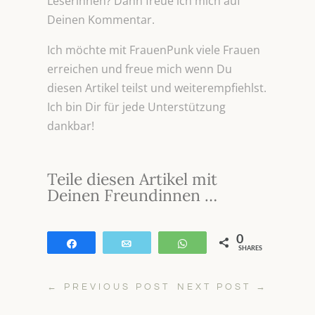
Leserinnen? Dann freue ich mich auf
Deinen Kommentar.
Ich möchte mit FrauenPunk viele Frauen
erreichen und freue mich wenn Du
diesen Artikel teilst und weiterempfiehlst.
Ich bin Dir für jede Unterstützung
dankbar!
Teile diesen Artikel mit
Deinen Freundinnen …
0
Teilen
E-Mail
WhatsApp
SHARES
←
PREVIOUS POST
NEXT POST
→