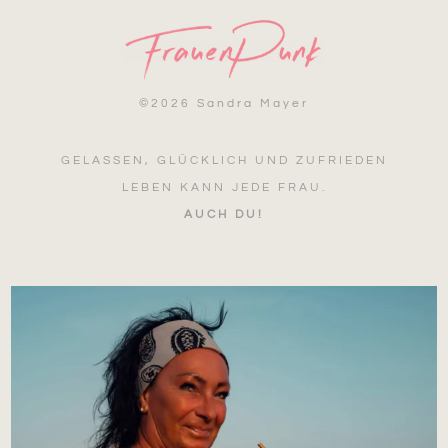
©
2026 Sandra Mayer
GELASSEN, GLÜCKLICH UND ZUFRIEDEN
LEBEN KANN JEDE FRAU.
AUCH DU!