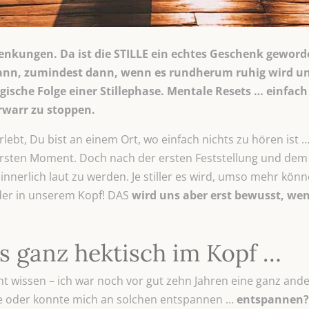
blenkungen. Da ist die STILLE ein echtes Geschenk geword
 kann, zumindest dann, wenn es rundherum ruhig wird un
logische Folge einer Stillephase. Mentale Resets … einfac
rwarr zu stoppen.
lebt, Du bist an einem Ort, wo einfach nichts zu hören ist …
 ersten Moment. Doch nach der ersten Feststellung und dem
innerlich laut zu werden. Je stiller es wird, umso mehr könn
er in unserem Kopf! DAS
wird uns aber erst bewusst, we
es ganz hektisch im Kopf …
nicht wissen – ich war noch vor gut zehn Jahren eine ganz an
te oder konnte mich an solchen entspannen …
entspannen?