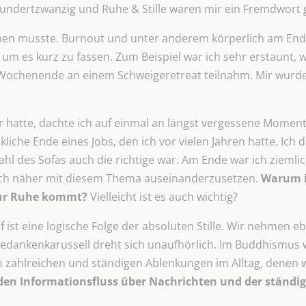
hundertzwanzig und Ruhe & Stille waren mir ein Fremdwort
n musste. Burnout und unter anderem körperlich am Ende.
m es kurz zu fassen. Zum Beispiel war ich sehr erstaunt, 
s Wochenende an einem Schweigeretreat teilnahm. Mir wurde
 hatte, dachte ich auf einmal an längst vergessene Momen
kliche Ende eines Jobs, den ich vor vielen Jahren hatte. Ich
 des Sofas auch die richtige war. Am Ende war ich ziemlich
ich näher mit diesem Thema auseinanderzusetzen.
Warum is
zur Ruhe kommt?
Vielleicht ist es auch wichtig?
ist eine logische Folge der absoluten Stille. Wir nehmen e
dankenkarussell dreht sich unaufhörlich. Im Buddhismus 
en zahlreichen und ständigen Ablenkungen im Alltag, denen 
nden Informationsfluss über Nachrichten und der ständ