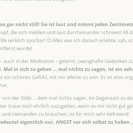
 so gar nicht still! Sie ist laut und nimmt jeden Zentimet
opf, die sich melden und laut durcheinander schreien! All d
tille wirklich spürbar! 🙂 Alles was ich danach erlebte, sah,
 entfernt wurde!
 – auch in der Meditation – gelernt, zwanghafte Gedanken 
n.
Mal in sich zu gehen … mal nichts zu sagen, ist ein se
st ein schönes Gefühl, mit mir alleine zu sein. Es ist eine ung
hat.
von der Stille … dem mal nichts sagen. Im Gegensatz zu dam
aber traue mich ehrlich zuzugeben, wenn es mir nicht gut g
 und niemanden zu brauchen, ist für mich sehr befreiend.
 bedeutet eigentlich nur, ANGST vor sich selbst zu haben