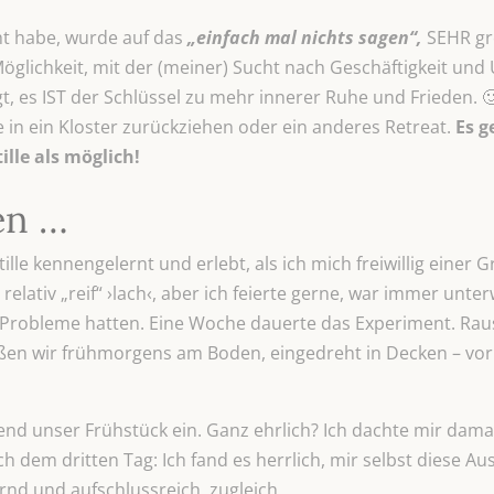
ht habe, wurde auf das
„einfach mal nichts sagen“,
SEHR gro
glichkeit, mit der (meiner) Sucht nach Geschäftigkeit un
, es IST der Schlüssel zu mehr innerer Ruhe und Frieden. 🙂 
ge in ein Kloster zurückziehen oder ein anderes Retreat.
Es g
lle als möglich!
en …
tille kennengelernt und erlebt, als ich mich freiwillig einer
relativ „reif“ ›lach‹, aber ich feierte gerne, war immer unt
e Probleme hatten. Eine Woche dauerte das Experiment. Rau
aßen wir frühmorgens am Boden, eingedreht in Decken – vor
nd unser Frühstück ein. Ganz ehrlich? Ich dachte mir dama
 dem dritten Tag: Ich fand es herrlich, mir selbst diese Aus
rnd und aufschlussreich, zugleich.