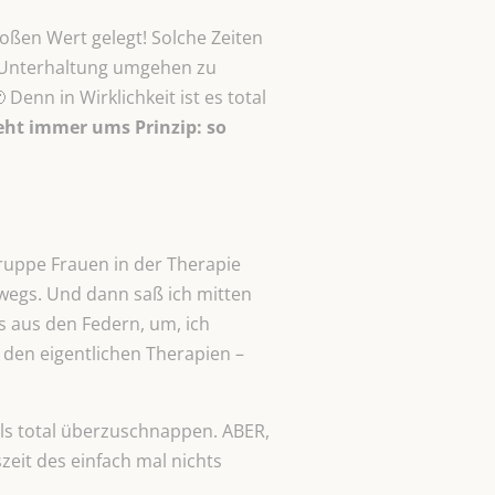
ßen Wert gelegt! Solche Zeiten
d Unterhaltung umgehen zu
Denn in Wirklichkeit ist es total
eht immer ums Prinzip: so
 Gruppe Frauen in der Therapie
erwegs. Und dann saß ich mitten
s aus den Federn, um, ich
 den eigentlichen Therapien –
ls total überzuschnappen. ABER,
zeit des einfach mal nichts