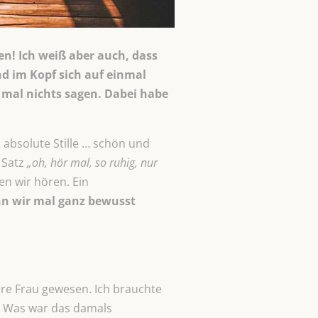
en! Ich weiß aber auch, dass
d im Kopf sich auf einmal
h mal nichts sagen. Dabei habe
 absolute Stille … schön und
 Satz
„oh, hör mal, so ruhig, nur
en wir hören. Ein
nn wir mal ganz bewusst
dere Frau gewesen. Ich brauchte
Was war das damals