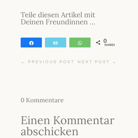
Teile diesen Artikel mit
Deinen Freundinnen …
0
Teilen
E-Mail
WhatsApp
SHARES
←
PREVIOUS POST
NEXT POST
→
0 Kommentare
Einen Kommentar
abschicken