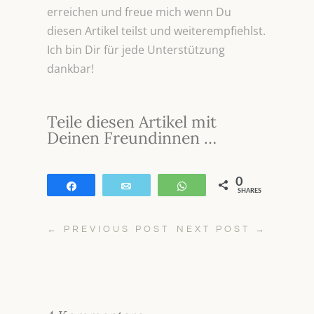
erreichen und freue mich wenn Du
diesen Artikel teilst und weiterempfiehlst.
Ich bin Dir für jede Unterstützung
dankbar!
Teile diesen Artikel mit
Deinen Freundinnen …
0
Teilen
E-Mail
WhatsApp
SHARES
←
PREVIOUS POST
NEXT POST
→