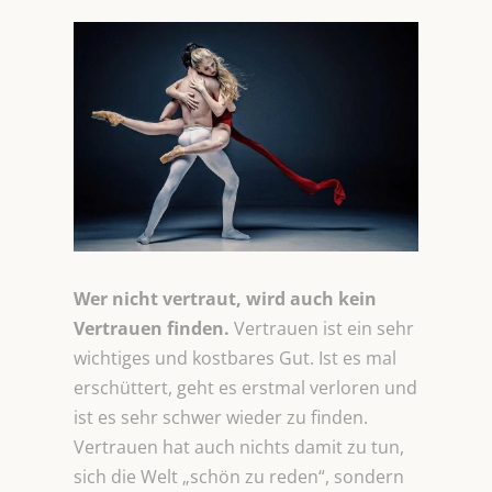
Wer nicht vertraut, wird auch kein
Vertrauen finden.
Vertrauen ist ein sehr
wichtiges und kostbares Gut. Ist es mal
erschüttert, geht es erstmal verloren und
ist es sehr schwer wieder zu finden.
Vertrauen hat auch nichts damit zu tun,
sich die Welt „schön zu reden“, sondern