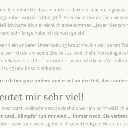
 mir. Ich bemerkte das sie mich fordernder machte, egoistis
nüber wurde richtig gr0ß! Aber nicht nur das: ich wusste
ließlich hatte ich sie reichlich abbekommen. „Jeder Mensc
t und sehr lange habe ich danach gelebt.
, wenn ein anderer Unterhaltung brauchte, ich war da um 
war ich da um seine Eitelkeit zu streicheln. Von einigen ern
n bekam ich nichts … besonders, wenn ich dieses Verhalten 
renzung und böse Meldungen.
: ich bin ganz anders und es ist an der Zeit, dass ande
utet mir sehr viel!
eschätzt, vielleicht gerade deshalb weil ich nicht wirklic
 und „Kämpfe“ tun mir weh … immer noch. Sie verbrauc
über, zu wissen wie es geht, sich zu verteidigen. Heute nutze