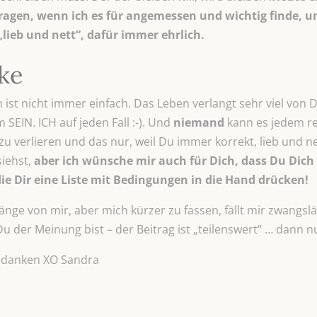
gen, wenn ich es für angemessen und wichtig finde, un
lieb und nett“, dafür immer ehrlich.
ke
ist nicht immer einfach. Das Leben verlangt sehr viel von Dir
 SEIN. ICH auf jeden Fall :-). Und
niemand
kann es jedem re
st zu verlieren und das nur, weil Du immer korrekt, lieb und n
iehst,
aber ich wünsche mir auch für Dich, dass Du Dic
ie Dir eine Liste mit Bedingungen in die Hand drücken!
ge von mir, aber mich kürzer zu fassen, fällt mir zwangsl
 der Meinung bist – der Beitrag ist „teilenswert“ … dann nur
edanken XO Sandra