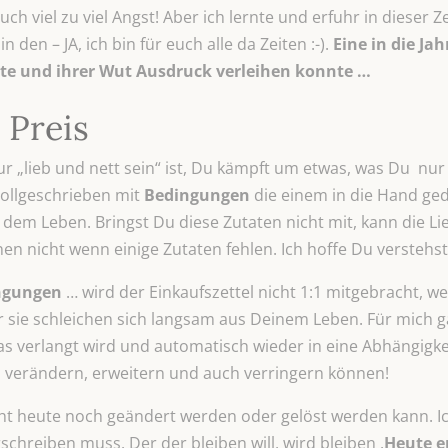
uch viel zu viel Angst! Aber ich lernte und erfuhr in dieser 
n den – JA, ich bin für euch alle da Zeiten :-).
Eine in die J
tzte und ihrer Wut Ausdruck verleihen konnte …
 Preis
r „lieb und nett sein“ ist, Du kämpft um etwas, was Du n
 vollgeschrieben mit
Bedingungen
die einem in die Hand ged
s dem Leben. Bringst Du diese Zutaten nicht mit, kann die L
n nicht wenn einige Zutaten fehlen. Ich hoffe Du verstehst 
ngungen
… wird der Einkaufszettel nicht 1:1 mitgebracht, w
 sie schleichen sich langsam aus Deinem Leben. Für mich g
was verlangt wird und automatisch wieder in eine Abhängigke
 verändern, erweitern und auch verringern können!
cht heute noch geändert werden oder gelöst werden kann. 
hreiben muss. Der der bleiben will, wird bleiben .
Heute er