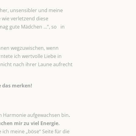
cher, unsensibler und meine
 wie verletzend diese
h mag gute Mädchen …“, so in
Tränen wegzuwischen, wenn
tete ich wertvolle Liebe in
nicht nach ihrer Laune aufrecht
re das merken!
h in Harmonie aufgewachsen bin
.
hen mir zu viel Energie.
 ich meine „böse“ Seite für die