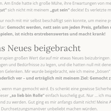
n. Am Ende hatte ich große Mühe, ihre Erwartungen von me
gut“
sich nicht mit meinem
„gut sein“
deckte! Es verletzte m
 nur noch mit mir selbst beschäftigt sein konnte, um mein
lar:
Gemocht werden, nett sein um jeden Preis, gefallen
pielen, ist nichts erstrebenswertes und macht krank!
s Neues beigebracht
herapien großen Wert darauf mir etwas Neues beizubringen
n und Bedürfnisse zu legen, und die hatten null mit dene
den Gelenken. Mir wurde beigebracht, wie ich meine „bösen“
nderlich ver – und erträglich mit meinem Ziel: Gemocht
, wenn man gemocht wird. Es schenkt eine gewisse Sicherheit
ieser
„so lieb bin Rolle“
einfach kuschelig gut. Nur … ich m
und zu werden. Gut ging es mir anfangs damit nicht! Mein
ne Durchsetzungsmanöver unbeliebt machen würden.