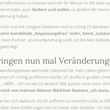
e Füße kotzen zu müssen und mir ihr Messer in die Seite r
elernt habe, auch
fordern und wollen
zu dürfen! Mir meine
 Meinung haben.
f mich mal mit ruhigem Gewissen mal so richtig (?) daneb
n keine wandelnde „Anpassungsfrau“ mehr, keine „Leistu
 mein Partner, an eine Beziehung stellt. Ich bin kein Selbs
alen liegt.
ringen nun mal Veränderung
andlungsphase wertvolle Lektionen für mein Leben gelernt. 
nen ich richtig profitieren durfte. Ich durfte in großen U
 ABER … ICH so wie ich wirklich BIN, passte nicht mehr dort
e mich von meinem kleinen Mädchen Namens „ich muss
rten sich dadurch, da ich aufhörte so manche Lücke zu fül
 über diese Erfahrungen bin ich heute sehr dankbar. Ich h